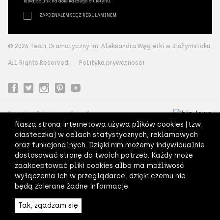
klikając link na dole każdego biuletynu.
ZAPOZNAŁEM SIĘ Z REGULAMINEM
© 2026 Teatr Dramatyczny im. Aleksandra Węgierki w Białymstoku.
All Rights Reserved.
Polityka prywatności
Production:
Datasky
Code:
Pagepro
Nasza strona internetowa używa plików cookies (tzw.
ciasteczka) w celach statystycznych, reklamowych
oraz funkcjonalnych. Dzięki nim możemy indywidualnie
dostosować stronę do twoich potrzeb. Każdy może
zaakceptować pliki cookies albo ma możliwość
wyłączenia ich w przeglądarce, dzięki czemu nie
będą zbierane żadne informacje.
Tak, zgadzam się