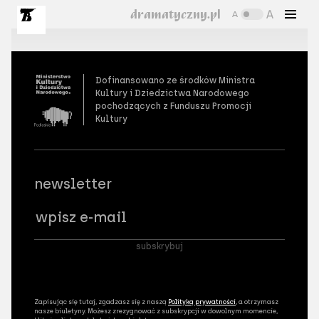
dramatyczny.pl
Dofinansowano ze środków Ministra
Kultury i Dziedzictwa Narodowego
pochodzących z Funduszu Promocji
Kultury
newsletter
Wpisz adres email
subskrybuj
Zapisując się tutaj, zgadzasz się z naszą
Polityką prywatności
, a otrzymasz
nasze biuletyny. Możesz zrezygnować z subskrypcji w dowolnym momencie,