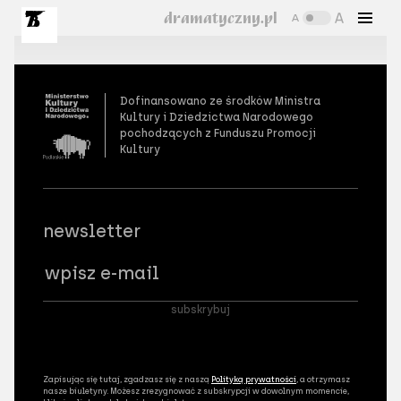
dramatyczny.pl
Dofinansowano ze środków Ministra
Kultury i Dziedzictwa Narodowego
pochodzących z Funduszu Promocji
Kultury
newsletter
Wpisz adres email
subskrybuj
Zapisując się tutaj, zgadzasz się z naszą
Polityką prywatności
, a otrzymasz
nasze biuletyny. Możesz zrezygnować z subskrypcji w dowolnym momencie,