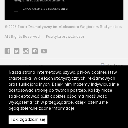
klikając link na dole każdego biuletynu.
ZAPOZNAŁEM SIĘ Z REGULAMINEM
© 2026 Teatr Dramatyczny im. Aleksandra Węgierki w Białymstoku.
All Rights Reserved.
Polityka prywatności
Production:
Datasky
Code:
Pagepro
Nasza strona internetowa używa plików cookies (tzw.
ciasteczka) w celach statystycznych, reklamowych
oraz funkcjonalnych. Dzięki nim możemy indywidualnie
dostosować stronę do twoich potrzeb. Każdy może
zaakceptować pliki cookies albo ma możliwość
wyłączenia ich w przeglądarce, dzięki czemu nie
będą zbierane żadne informacje.
Tak, zgadzam się